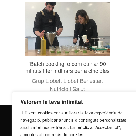
‘Batch cooking’ o com cuinar 90
minuts i tenir dinars per a cinc dies
Grup Llobet
,
Llobet Benestar
,
Nutrició i Salut
Valorem la teva intimitat
Utilitzem cookies per a millorar la teva experiència de
contacte@grupllobet.com
|
Política de privacitat
|
Do
navegació, publicar anuncis o continguts personalitzats i
analitzar el nostre trànsit. En fer clic a "Acceptar tot",
acceptes el nostre ús de cookies.