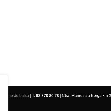
nar-me de baixa
| T. 93 878 80 78 | Ctra. Manresa a Berga km 