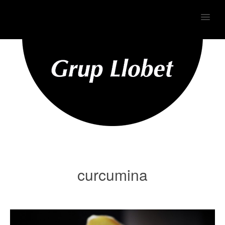
MENU
curcumina