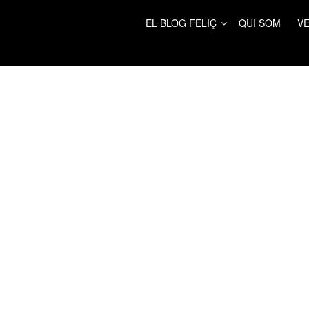
EL BLOG FELIÇ
QUI SOM
VE