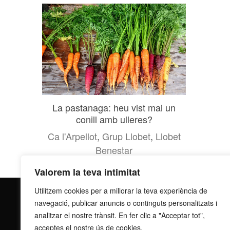
La pastanaga: heu vist mai un
conill amb ulleres?
Ca l'Arpellot
,
Grup Llobet
,
Llobet
Benestar
Valorem la teva intimitat
Utilitzem cookies per a millorar la teva experiència de
contacte@grupllobet.com
|
Política de privacitat
|
Do
navegació, publicar anuncis o continguts personalitzats i
analitzar el nostre trànsit. En fer clic a "Acceptar tot",
acceptes el nostre ús de cookies.