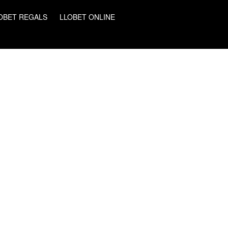
OBET REGALS
LLOBET ONLINE