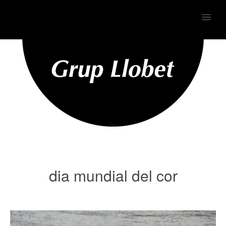
MENU
dia mundial del cor