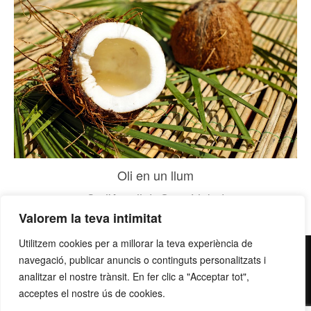
Oli en un llum
Ca l'Arpellot
,
Grup Llobet
Valorem la teva intimitat
Utilitzem cookies per a millorar la teva experiència de
contacte@grupllobet.com
|
Política de privacitat
|
Donar-
navegació, publicar anuncis o continguts personalitzats i
analitzar el nostre trànsit. En fer clic a "Acceptar tot",
me de baixa
| T. 93 878 80 78 | Ctra. Manresa a Berga km
acceptes el nostre ús de cookies.
2,7 | 08272 Sant Fruitós de Bages