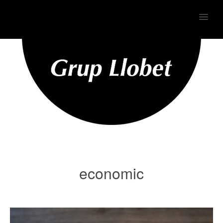
MENU
economic