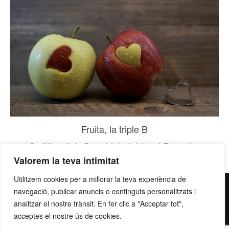
Fruita, la triple B
Ca l'Arpellot
,
Grup Llobet
,
Llobet Benestar
Valorem la teva intimitat
Utilitzem cookies per a millorar la teva experiència de
contacte@grupllobet.com
|
Política de privacitat
|
Donar-
navegació, publicar anuncis o continguts personalitzats i
analitzar el nostre trànsit. En fer clic a "Acceptar tot",
me de baixa
| T. 93 878 80 78 | Ctra. Manresa a Berga km
acceptes el nostre ús de cookies.
2,7 | 08272 Sant Fruitós de Bages