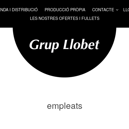
NDA I DISTRIBUCIÓ
PRODUCCIÓ PRÒPIA
CONTACTE
LL
LES NOSTRES OFERTES I FULLETS
empleats