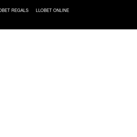
OBET REGALS
LLOBET ONLINE