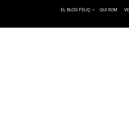
EL BLOG FELIÇ
QUI SOM
VE