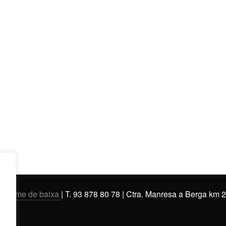
nar-me de baixa
| T. 93 878 80 78 | Ctra. Manresa a Berga km 