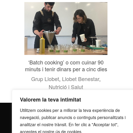
‘Batch cooking’ o com cuinar 90
minuts i tenir dinars per a cinc dies
Grup Llobet
,
Llobet Benestar
,
Nutrició i Salut
Valorem la teva intimitat
Utilitzem cookies per a millorar la teva experiència de
contacte@grupllobet.com
|
Política de privacitat
|
Do
navegació, publicar anuncis o continguts personalitzats i
analitzar el nostre trànsit. En fer clic a "Acceptar tot",
acceptes el nostre ús de cookies.