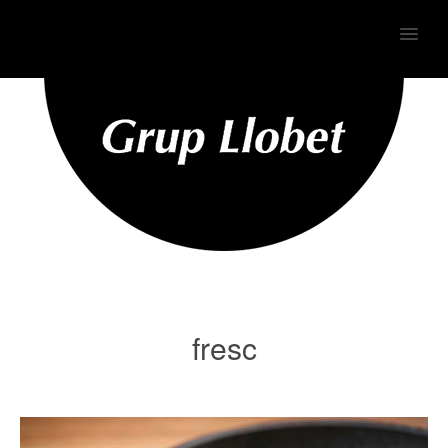
MENU
fresc