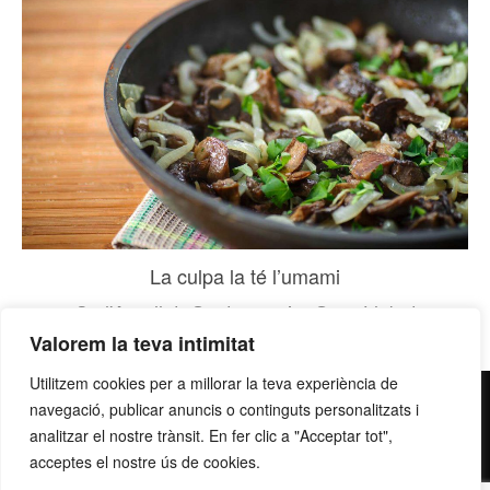
La culpa la té l’umami
Ca l'Arpellot
,
Gastronomia
,
Grup Llobet
Valorem la teva intimitat
Utilitzem cookies per a millorar la teva experiència de
contacte@grupllobet.com
|
Política de privacitat
|
Donar-
navegació, publicar anuncis o continguts personalitzats i
analitzar el nostre trànsit. En fer clic a "Acceptar tot",
me de baixa
| T. 93 878 80 78 | Ctra. Manresa a Berga km
acceptes el nostre ús de cookies.
2,7 | 08272 Sant Fruitós de Bages