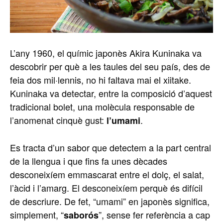
L’any 1960, el químic japonès Akira Kuninaka va
descobrir per què a les taules del seu país, des de
feia dos mil·lennis, no hi faltava mai el xiitake.
Kuninaka va detectar, entre la composició d’aquest
tradicional bolet, una molècula responsable de
l’anomenat cinquè gust:
.
l’umami
Es tracta d’un sabor que detectem a la part central
de la llengua i que fins fa unes dècades
desconeixíem emmascarat entre el dolç, el salat,
l’àcid i l’amarg. El desconeixíem perquè és difícil
de descriure. De fet, “umami” en japonès significa,
simplement, “
”, sense fer referència a cap
saborós