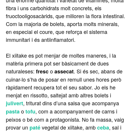
fibra i uns carbohidrats molt concrets, els
fruoctooligosacàrids, que milloren la flora intestinal.
Com la majoria de bolets, aporta molts minerals,
en especial el coure, que reforça el sistema
immunitari i és antiinflamatori.
El xiitake es pot menjar de moltes maneres, i la
matèria primera pot ser bàsicament de dues
naturaleses:
o
. Si és sec, abans de
fresc
assecat
cuinar-lo s’ha de posar en remull unes hores però
ràpidament recupera tot el seu sabor. Jo els he
menjat en rissotto, saltejat amb altres bolets i
, triturat dins d’una salsa que acompanya
julivert
o
, com a acompanyament de carns i
pasta
tofu
peixos o bé com a protagonista. No fa massa, vaig
provar un
vegetal de xiitake, amb
, sal i
paté
ceba