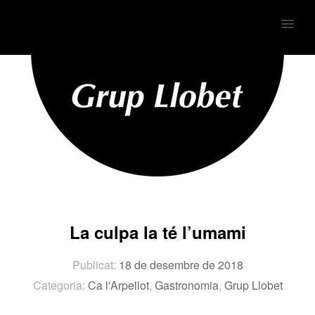
MENU
La culpa la té l’umami
Publicat:
18 de desembre de 2018
Categoria:
Ca l'Arpellot
,
Gastronomia
,
Grup Llobet