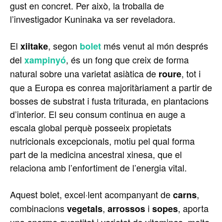
gust en concret. Per això, la troballa de
l’investigador Kuninaka va ser reveladora.
El
, segon
més venut al món després
xiitake
bolet
del
, és un fong que creix de forma
xampinyó
natural sobre una varietat asiàtica de
, tot i
roure
que a Europa es conrea majoritàriament a partir de
bosses de substrat i fusta triturada, en plantacions
d’interior. El seu consum continua en auge a
escala global perquè posseeix propietats
nutricionals excepcionals, motiu pel qual forma
part de la medicina ancestral xinesa, que el
relaciona amb l’enfortiment de l’energia vital.
Aquest bolet, excel·lent acompanyant de
,
carns
combinacions
,
i
, aporta
vegetals
arrossos
sopes
una enorme quantitat i varietat de vitamines, molta