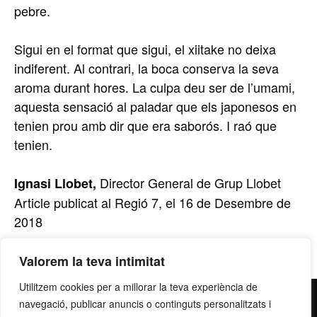
pebre.
Sigui en el format que sigui, el xiitake no deixa
indiferent. Al contrari, la boca conserva la seva
aroma durant hores. La culpa deu ser de l’umami,
aquesta sensació al paladar que els japonesos en
tenien prou amb dir que era saborós. I raó que
tenien.
Director General de Grup Llobet
Ignasi Llobet,
Article publicat al Regió 7, el 16 de Desembre de
2018
Valorem la teva intimitat
Utilitzem cookies per a millorar la teva experiència de
contacte@grupllobet.com
|
Política de privacitat
|
Donar-
navegació, publicar anuncis o continguts personalitzats i