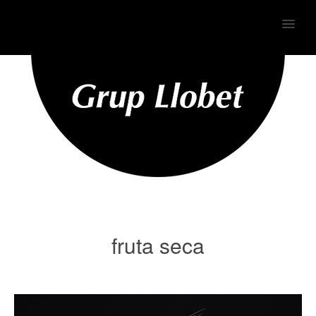
MENU
fruta seca