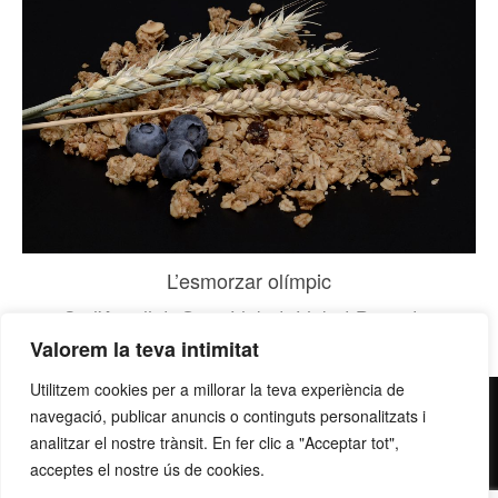
L’esmorzar olímpic
Ca l'Arpellot
,
Grup Llobet
,
Llobet Benestar
Valorem la teva intimitat
Utilitzem cookies per a millorar la teva experiència de
contacte@grupllobet.com
|
Política de privacitat
|
Donar-
navegació, publicar anuncis o continguts personalitzats i
analitzar el nostre trànsit. En fer clic a "Acceptar tot",
me de baixa
| T. 93 878 80 78 | Ctra. Manresa a Berga km
acceptes el nostre ús de cookies.
2,7 | 08272 Sant Fruitós de Bages