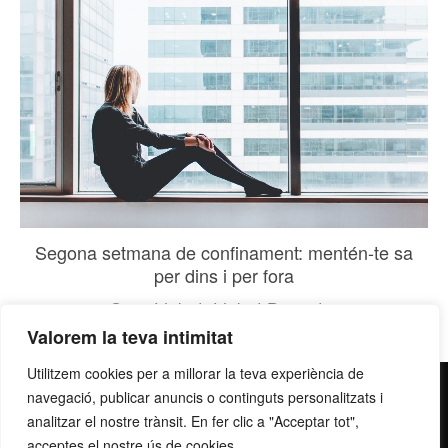
Segona setmana de confinament: mentén-te sa
per dins i per fora
Grup Llobet
,
Llobet Benestar
Valorem la teva intimitat
Utilitzem cookies per a millorar la teva experiència de
contacte@grupllobet.com
|
Política de privacitat
|
Donar-
navegació, publicar anuncis o continguts personalitzats i
analitzar el nostre trànsit. En fer clic a "Acceptar tot",
me de baixa
| T. 93 878 80 78 | Ctra. Manresa a Berga km
acceptes el nostre ús de cookies.