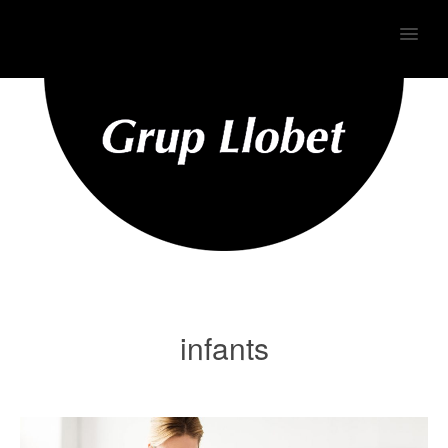
MENU
infants