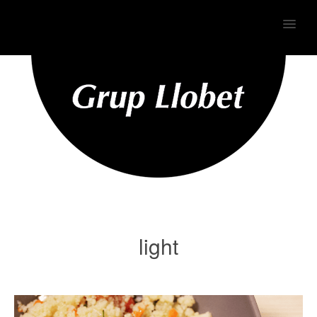
MENU
light