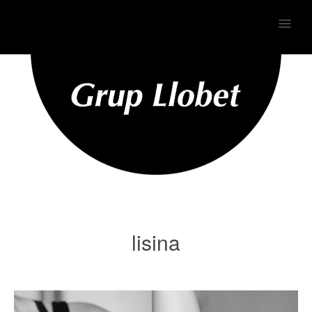
MENU
lisina