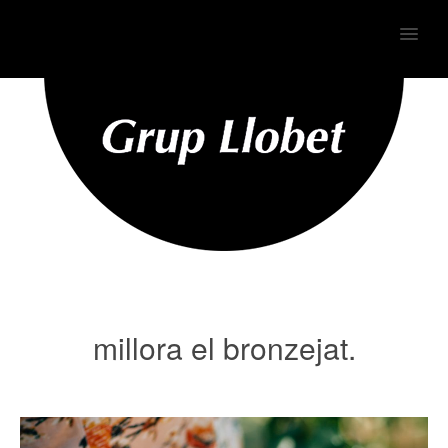
MENU
millora el bronzejat.