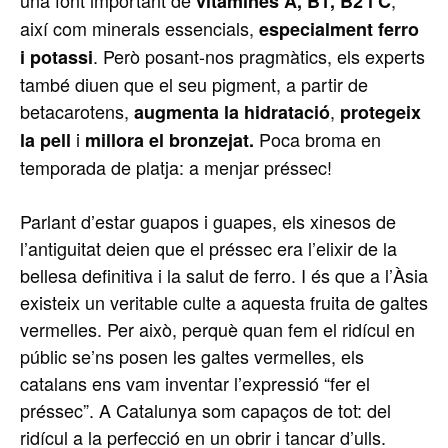
vitamines A, B1, B2 i C
així com minerals essencials,
especialment ferro
. Però posant-nos pragmàtics, els experts
i potassi
també diuen que el seu pigment, a partir de
betacarotens,
,
augmenta la hidratació
protegeix
i
Poca broma en
la pell
millora el bronzejat.
temporada de platja: a menjar préssec!
Parlant d’estar guapos i guapes, els xinesos de
l’antiguitat deien que el préssec era l’elixir de la
bellesa definitiva i la salut de ferro. I és que a l’Àsia
existeix un veritable culte a aquesta fruita de galtes
vermelles. Per això, perquè quan fem el ridícul en
públic se’ns posen les galtes vermelles, els
catalans ens vam inventar l’expressió “fer el
préssec”. A Catalunya som capaços de tot: del
ridícul a la perfecció en un obrir i tancar d’ulls.