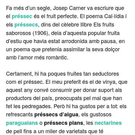
Fa més d’un segle, Josep Carner va escriure que
el
és el fruit perfecte. El poema Cal·lídia i
préssec
els
, dins del cèlebre llibre Els fruits
préssecs
saborosos (1906), deia d’aquesta popular fruita
d’estiu que havia estat arrodonida amb pausa, en
un poema que pretenia assimilar la seva dolçor
amb l’amor més romàntic.
Certament, hi ha poques fruites tan seductores
com el préssec. El meu preferit és el de vinya, que
aquest any convé consumir per donar suport als
productors del país, preocupats pel mal que han
fet les pedregades. Però hi ha gustos per a tot: els
refrescants
, els gustosos
préssecs d’aigua
o
, les
paraguaians
préssecs plans
nectarines
de pell fins a un miler de varietats que té