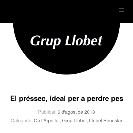
MENU
El préssec, ideal per a perdre pes
Publicat:
6 d'agost de 2018
Categoria:
Ca l'Arpellot
,
Grup Llobet
,
Llobet Benestar