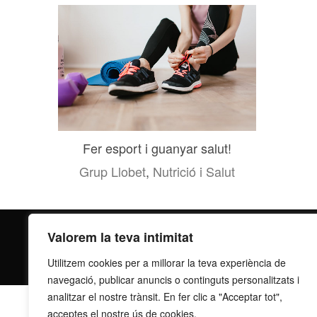
Fer esport i guanyar salut!
Grup Llobet
,
Nutrició i Salut
Valorem la teva intimitat
contacte@grupllobet.com
|
Política de privacitat
|
Do
Utilitzem cookies per a millorar la teva experiència de
navegació, publicar anuncis o continguts personalitzats i
analitzar el nostre trànsit. En fer clic a "Acceptar tot",
acceptes el nostre ús de cookies.