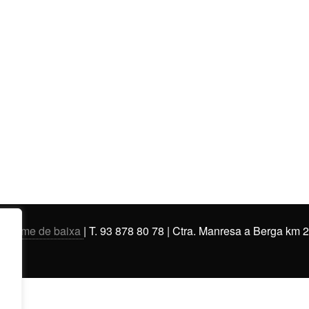
nar-me de baixa
| T. 93 878 80 78 | Ctra. Manresa a Berga km 