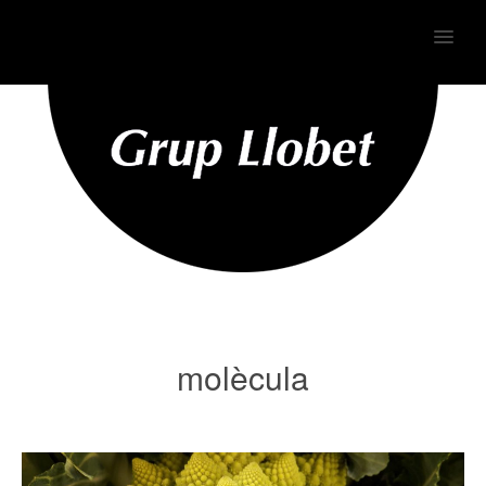
MENU
molècula