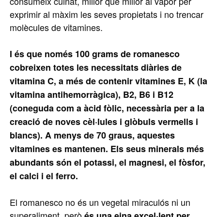
consumeix cuinat, millor que millor al vapor per
exprimir al màxim les seves propietats i no trencar
molècules de vitamines.
I és que només 100 grams de romanesco
cobreixen totes les necessitats diàries de
vitamina C, a més de contenir vitamines E, K (la
vitamina antihemorràgica), B2, B6 i B12
(coneguda com a àcid fòlic, necessària per a la
creació de noves cèl·lules i glòbuls vermells i
blancs). A menys de 70 graus, aquestes
vitamines es mantenen. Els seus minerals més
abundants són el potassi, el magnesi, el fòsfor,
el calci i el ferro.
El romanesco no és un vegetal miraculós ni un
superaliment, però
és una eina excel·lent per