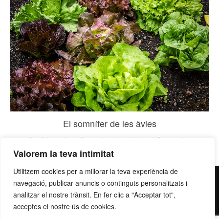
El somnífer de les àvies
Ca l'Arpellot
,
Grup Llobet
,
Llobet Benestar
Valorem la teva intimitat
Utilitzem cookies per a millorar la teva experiència de
contacte@grupllobet.com
|
Política de privacitat
|
Donar-
navegació, publicar anuncis o continguts personalitzats i
analitzar el nostre trànsit. En fer clic a "Acceptar tot",
me de baixa
| T. 93 878 80 78 | Ctra. Manresa a Berga km
acceptes el nostre ús de cookies.
2,7 | 08272 Sant Fruitós de Bages