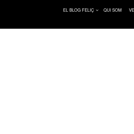
EL BLOG FELIÇ
QUI SOM
VE