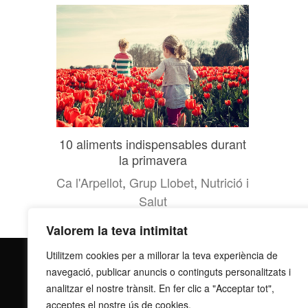
10 aliments indispensables durant
la primavera
Ca l'Arpellot
,
Grup Llobet
,
Nutrició i
Salut
Valorem la teva intimitat
Utilitzem cookies per a millorar la teva experiència de
contacte@grupllobet.com
|
Política de privacitat
|
Do
navegació, publicar anuncis o continguts personalitzats i
analitzar el nostre trànsit. En fer clic a "Acceptar tot",
acceptes el nostre ús de cookies.