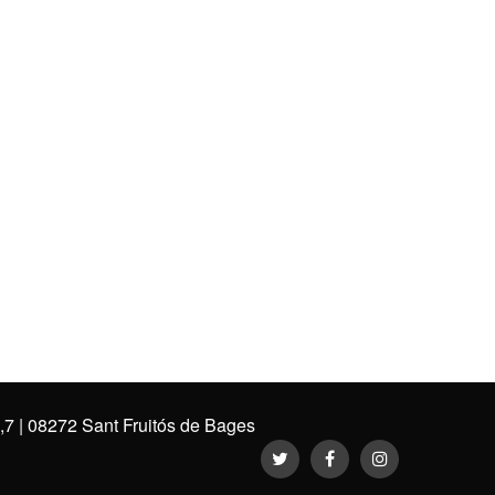
2,7 | 08272 Sant Fruitós de Bages