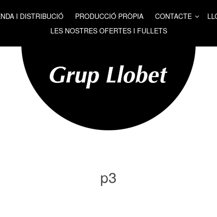
NDA I DISTRIBUCIÓ
PRODUCCIÓ PRÒPIA
CONTACTE
LL
LES NOSTRES OFERTES I FULLETS
p3