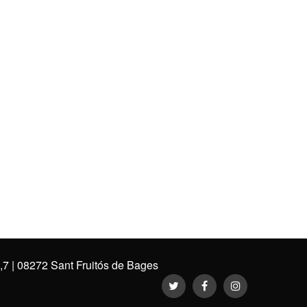
2,7 | 08272 Sant Fruitós de Bages