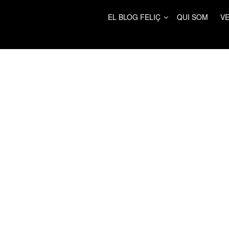
EL BLOG FELIÇ
QUI SOM
VE