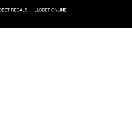
OBET REGALS
LLOBET ONLINE