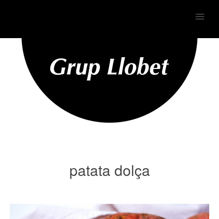
MENU
patata dolça