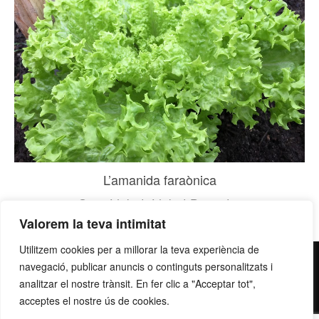
L’amanida faraònica
Grup Llobet
,
Llobet Benestar
Valorem la teva intimitat
Utilitzem cookies per a millorar la teva experiència de
contacte@grupllobet.com
|
Política de privacitat
|
Donar-
navegació, publicar anuncis o continguts personalitzats i
analitzar el nostre trànsit. En fer clic a "Acceptar tot",
me de baixa
| T. 93 878 80 78 | Ctra. Manresa a Berga km
acceptes el nostre ús de cookies.
2,7 | 08272 Sant Fruitós de Bages