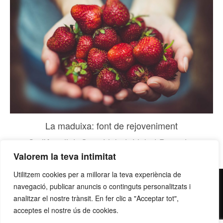
La maduixa: font de rejoveniment
Ca l'Arpellot
,
Grup Llobet
,
Llobet Benestar
Valorem la teva intimitat
Utilitzem cookies per a millorar la teva experiència de
contacte@grupllobet.com
|
Política de privacitat
|
Donar-
navegació, publicar anuncis o continguts personalitzats i
analitzar el nostre trànsit. En fer clic a "Acceptar tot",
me de baixa
| T. 93 878 80 78 | Ctra. Manresa a Berga km
acceptes el nostre ús de cookies.
2,7 | 08272 Sant Fruitós de Bages