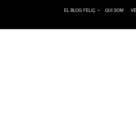
EL BLOG FELIÇ
QUI SOM
VE