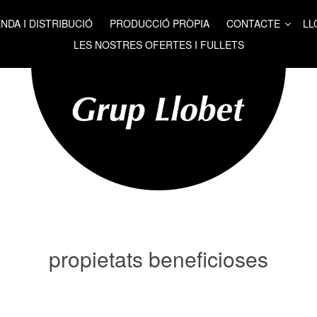
NDA I DISTRIBUCIÓ
PRODUCCIÓ PRÒPIA
CONTACTE
LL
LES NOSTRES OFERTES I FULLETS
propietats beneficioses