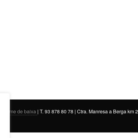
nar-me de baixa
| T. 93 878 80 78 | Ctra. Manresa a Berga km 