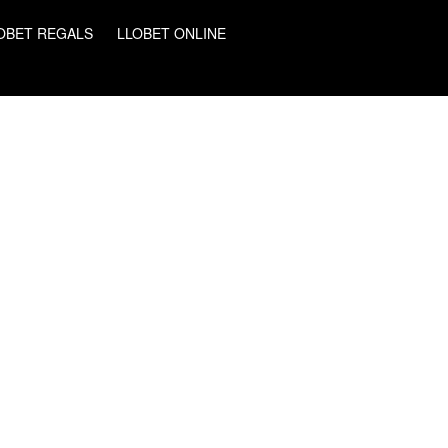
OBET REGALS
LLOBET ONLINE