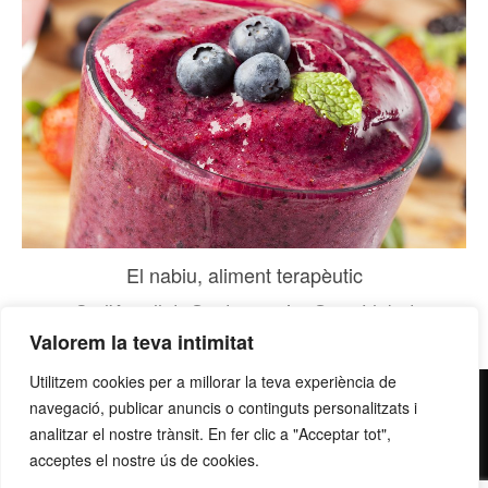
El nabiu, aliment terapèutic
Ca l'Arpellot
,
Gastronomia
,
Grup Llobet
Valorem la teva intimitat
Utilitzem cookies per a millorar la teva experiència de
contacte@grupllobet.com
|
Política de privacitat
|
Donar-
navegació, publicar anuncis o continguts personalitzats i
analitzar el nostre trànsit. En fer clic a "Acceptar tot",
me de baixa
| T. 93 878 80 78 | Ctra. Manresa a Berga km
acceptes el nostre ús de cookies.
2,7 | 08272 Sant Fruitós de Bages