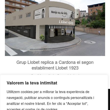
Grup Llobet replica a Cardona el segon
establiment Llobet 1923
Ca l'Arpellot
,
Grup Llobet
Valorem la teva intimitat
Utilitzem cookies per a millorar la teva experiència de
contacte@grupllobet.com
|
Política de privacitat
|
Donar-
navegació, publicar anuncis o continguts personalitzats i
analitzar el nostre trànsit. En fer clic a "Acceptar tot",
me de baixa
| T. 93 878 80 78 | Ctra. Manresa a Berga km
acceptes el nostre ús de cookies.