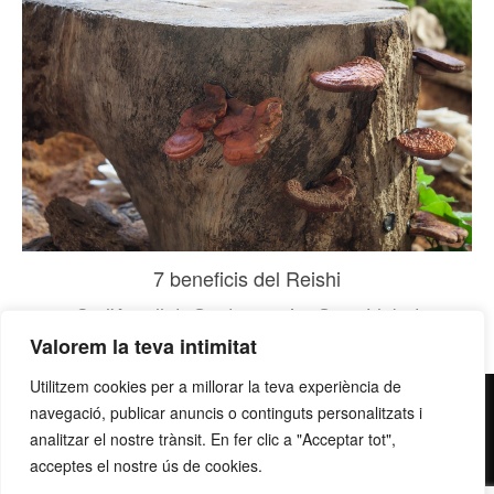
7 beneficis del Reishi
Ca l'Arpellot
,
Gastronomia
,
Grup Llobet
Valorem la teva intimitat
Utilitzem cookies per a millorar la teva experiència de
contacte@grupllobet.com
|
Política de privacitat
|
Donar-
navegació, publicar anuncis o continguts personalitzats i
analitzar el nostre trànsit. En fer clic a "Acceptar tot",
me de baixa
| T. 93 878 80 78 | Ctra. Manresa a Berga km
acceptes el nostre ús de cookies.
2,7 | 08272 Sant Fruitós de Bages