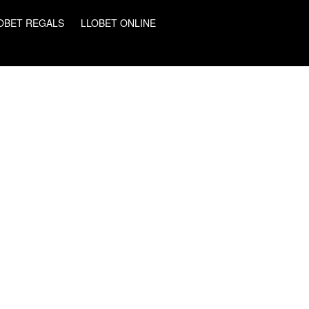
OBET REGALS
LLOBET ONLINE