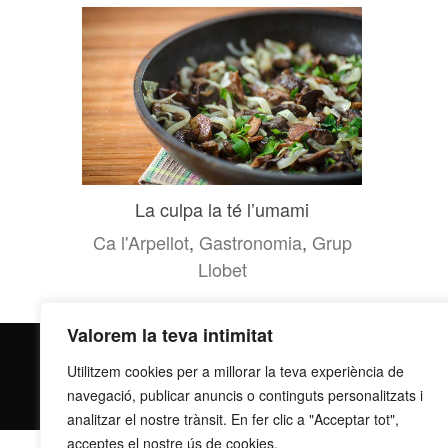
La culpa la té l’umami
Ca l'Arpellot
,
Gastronomia
,
Grup
Llobet
Valorem la teva intimitat
contacte@grupllobet.com
|
Política de privacitat
|
Do
Utilitzem cookies per a millorar la teva experiència de
navegació, publicar anuncis o continguts personalitzats i
analitzar el nostre trànsit. En fer clic a "Acceptar tot",
acceptes el nostre ús de cookies.