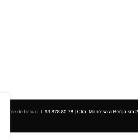
nar-me de baixa
| T. 93 878 80 78 | Ctra. Manresa a Berga km 