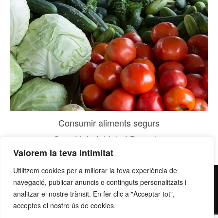
Consumir aliments segurs
Grup Llobet
,
Llobet Benestar
Valorem la teva intimitat
Utilitzem cookies per a millorar la teva experiència de
contacte@grupllobet.com
|
Política de privacitat
|
Donar-
navegació, publicar anuncis o continguts personalitzats i
analitzar el nostre trànsit. En fer clic a "Acceptar tot",
me de baixa
| T. 93 878 80 78 | Ctra. Manresa a Berga km
acceptes el nostre ús de cookies.
2,7 | 08272 Sant Fruitós de Bages