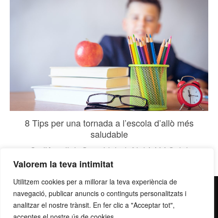
8 Tips per una tornada a l’escola d’allò més
saludable
Ca l'Arpellot
,
Grup Llobet
,
Nutrició i Salut
Valorem la teva intimitat
Utilitzem cookies per a millorar la teva experiència de
contacte@grupllobet.com
|
Política de privacitat
|
Donar-
navegació, publicar anuncis o continguts personalitzats i
analitzar el nostre trànsit. En fer clic a "Acceptar tot",
me de baixa
| T. 93 878 80 78 | Ctra. Manresa a Berga km
acceptes el nostre ús de cookies.