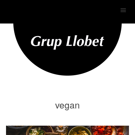
MENU
vegan