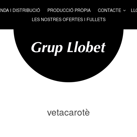
NDA I DISTRIBUCIÓ
PRODUCCIÓ PRÒPIA
CONTACTE
LL
LES NOSTRES OFERTES I FULLETS
vetacarotè