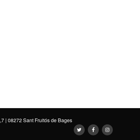
2,7 | 08272 Sant Fruitós de Bages