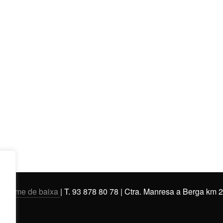
nar-me de baixa
| T. 93 878 80 78 | Ctra. Manresa a Berga km 