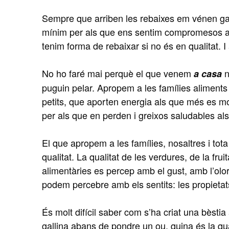
Sempre que arriben les rebaixes em vénen gane
mínim per als que ens sentim compromesos amb 
tenim forma de rebaixar si no és en qualitat. I
No ho faré mai perquè el que venem
n
a casa
puguin pelar. Apropem a les famílies aliments q
petits, que aporten energia als que més es m
per als que en perden i greixos saludables al
El que apropem a les famílies, nosaltres i tot
qualitat. La qualitat de les verdures, de la frui
alimentàries es percep amb el gust, amb l’olor,
podem percebre amb els sentits: les propietats 
És molt difícil saber com s’ha criat una bèstia
gallina abans de pondre un ou, quina és la qua