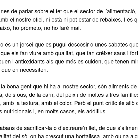
s de parlar sobre el fet que el sector de l’alimentació
el nostre ofici, ni està ni pot estar de rebaixes. I és 
 això, ho prometo, no ho faré mai.
o és un jersei que es pugui descosir o unes sabates qu
ue els fan viure amb qualitat, que fan créixer sans i fort
ouen i antioxidants als que més es cuiden, que tenen mi
s que en necessiten.
a la bona gent que hi ha al nostre sector, són aliments de
ta, dels ous, de la carn, del peix i de moltes altres famílie
 amb la textura, amb el color. Però el punt crític és allò
nutricionals i, en molts casos, els additius.
 abans de sacrificar-la o d’extreure’n llet, de què s’alime
litat del sòl on ha crescut una hortalissa, amb quina ai