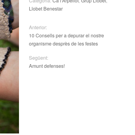
Categoria:
Ca l'Arpellot
,
Grup Llobet
,
Llobet Benestar
Anterior:
10 Consells per a depurar el nostre
organisme desprès de les festes
Següent:
Amunt defenses!