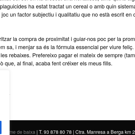
 o plaguicides ha estat tractat un cereal o amb quin sistem
joc un factor subjectiu i qualitatiu que no està escrit en
itzar la compra de proximitat i guiar-nos poc per la pro
sa, i menjar sa és la fórmula essencial per viure feliç.
 les rebaixes. Prefereixo pagar el mateix de sempre (ta
 que, al final, acaba fent créixer els meus fills.
et
 2017
nar-me de baixa
| T. 93 878 80 78 | Ctra. Manresa a Berga km 