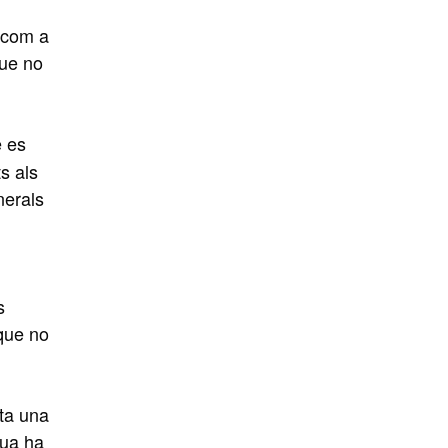
, com a
que no
e es
s als
nerals
s
 que no
nta una
gua ha