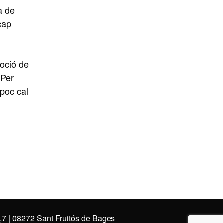
a de
 cap
moció de
 Per
mpoc cal
2,7 | 08272 Sant Fruitós de Bages