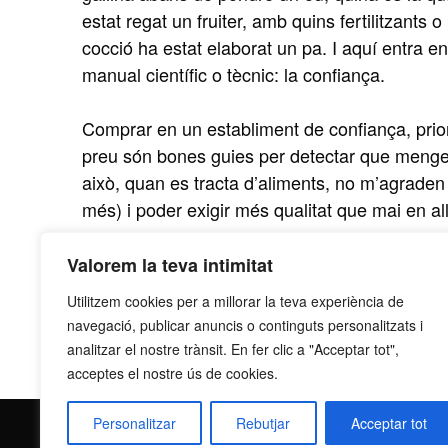
estat regat un fruiter, amb quins fertilitzants
cocció ha estat elaborat un pa. I aquí entra en 
manual científic o tècnic: la confiança.
Comprar en un establiment de confiança, prior
preu són bones guies per detectar que mengem 
això, quan es tracta d’aliments, no m’agraden
més) i poder exigir més qualitat que mai en allò
Director General de Grup Llob
Ignasi Llobet,
Valorem la teva intimitat
Utilitzem cookies per a millorar la teva experiència de
Article publicat al Regió 7, el 15 de gener de
navegació, publicar anuncis o continguts personalitzats i
analitzar el nostre trànsit. En fer clic a "Acceptar tot",
acceptes el nostre ús de cookies.
Personalitzar
Rebutjar
Acceptar tot
contacte@grupllobet.com
|
Política de privacitat
|
Do