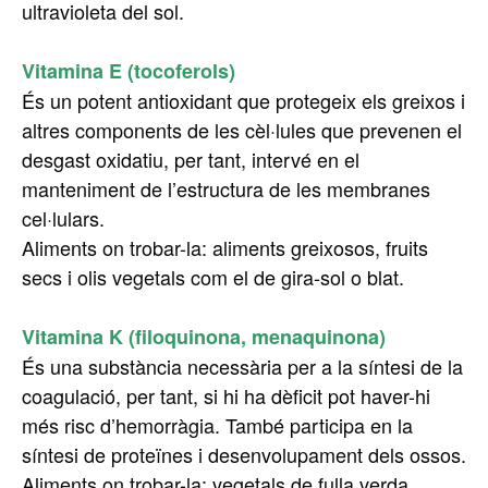
ultravioleta del sol.
Vitamina E (tocoferols)
És un potent antioxidant que protegeix els greixos i
altres components de les cèl·lules que prevenen el
desgast oxidatiu, per tant, intervé en el
manteniment de l’estructura de les membranes
cel·lulars.
Aliments on trobar-la: aliments greixosos, fruits
secs i olis vegetals com el de gira-sol o blat.
Vitamina K (filoquinona, menaquinona)
És una substància necessària per a la síntesi de la
coagulació, per tant, si hi ha dèficit pot haver-hi
més risc d’hemorràgia. També participa en la
síntesi de proteïnes i desenvolupament dels ossos.
Aliments on trobar-la: vegetals de fulla verda,