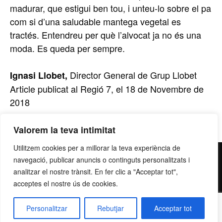
madurar, que estigui ben tou, i unteu-lo sobre el pa
com si d’una saludable mantega vegetal es
tractés. Entendreu per què l’alvocat ja no és una
moda. Es queda per sempre.
Director General de Grup Llobet
Ignasi Llobet,
Article publicat al Regió 7, el 18 de Novembre de
2018
Valorem la teva intimitat
Utilitzem cookies per a millorar la teva experiència de
contacte@grupllobet.com
|
Política de privacitat
|
Donar-
navegació, publicar anuncis o continguts personalitzats i
me de baixa
| T. 93 878 80 78 | Ctra. Manresa a Berga km
analitzar el nostre trànsit. En fer clic a "Acceptar tot",
acceptes el nostre ús de cookies.
2,7 | 08272 Sant Fruitós de Bages
Personalitzar
Rebutjar
Acceptar tot