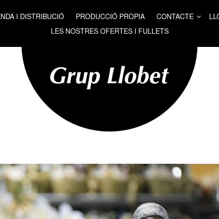
NDA I DISTRIBUCIÓ
PRODUCCIÓ PRÒPIA
CONTACTE
LL
LES NOSTRES OFERTES I FULLETS