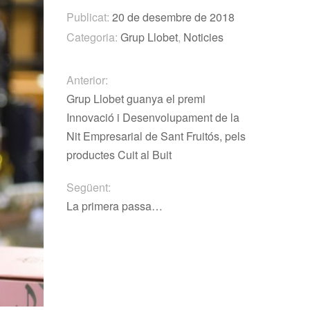
Publicat:
20 de desembre de 2018
Categoria:
Grup Llobet
,
Noticies
Anterior:
Grup Llobet guanya el premi
Innovació i Desenvolupament de la
Nit Empresarial de Sant Fruitós, pels
productes Cuit al Buit
Següent:
La primera passa…