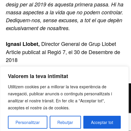
desig per al 2019 és aquesta primera passa. Hi ha
massa aspectes a la vida que no podem controlar.
Dediquem-nos, sense excuses, a tot el que depèn
exclusivament de nosaltres.
Director General de Grup Llobet
Ignasi Llobet,
Article publicat al Regió 7, el 30 de Desembre de
2018
Valorem la teva intimitat
Utilitzem cookies per a millorar la teva experiència de
contacte@grupllobet.com
|
Política de privacitat
|
Donar-
navegació, publicar anuncis o continguts personalitzats i
me de baixa
| T. 93 878 80 78 | Ctra. Manresa a Berga km
analitzar el nostre trànsit. En fer clic a "Acceptar tot",
acceptes el nostre ús de cookies.
2,7 | 08272 Sant Fruitós de Bages
Personalitzar
Rebutjar
Acceptar tot