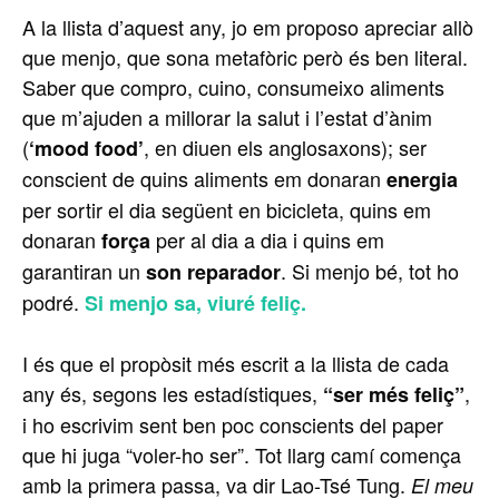
A la llista d’aquest any, jo em proposo apreciar allò
que menjo, que sona metafòric però és ben literal.
Saber que compro, cuino, consumeixo aliments
que m’ajuden a millorar la salut i l’estat d’ànim
(
, en diuen els anglosaxons); ser
‘mood food’
conscient de quins aliments em donaran
energia
per sortir el dia següent en bicicleta, quins em
donaran
per al dia a dia i quins em
força
garantiran un
. Si menjo bé, tot ho
son reparador
podré.
Si menjo sa, viuré feliç.
I és que el propòsit més escrit a la llista de cada
any és, segons les estadístiques,
,
“ser més feliç”
i ho escrivim sent ben poc conscients del paper
que hi juga “voler-ho ser”. Tot llarg camí comença
amb la primera passa, va dir Lao-Tsé Tung.
El meu