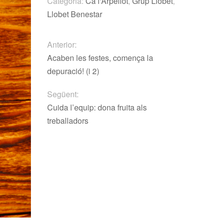
Categoria:
Ca l'Arpellot
,
Grup Llobet
,
Llobet Benestar
Anterior:
Acaben les festes, comença la
depuració! (i 2)
Següent:
Cuida l’equip: dona fruita als
treballadors