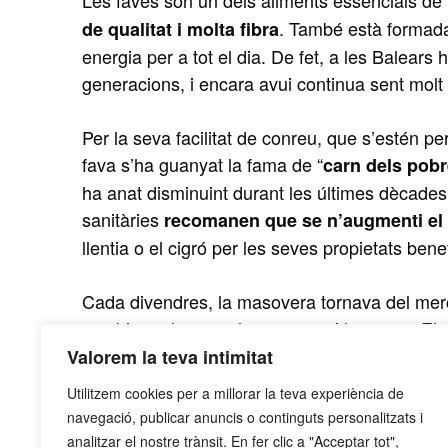
Les faves són un dels aliments essencials de
. També està formad
de qualitat i molta fibra
energia per a tot el dia. De fet, a les Balears
generacions, i encara avui continua sent molt
Per la seva facilitat de conreu, que s’estén per
fava s’ha guanyat la fama de “
carn dels pob
ha anat disminuint durant les últimes dècades a
sanitàries
recomanen que se n’augmenti e
llentia o el cigró per les seves propietats bene
Cada divendres, la masovera tornava del merca
combinar els naps, les nespres i les nous. Els 
Valorem la teva intimitat
Director General de Grup Llob
Ignasi Llobet,
Utilitzem cookies per a millorar la teva experiència de
Article publicat al Regió 7, el 27 de Gener de
navegació, publicar anuncis o continguts personalitzats i
analitzar el nostre trànsit. En fer clic a "Acceptar tot",