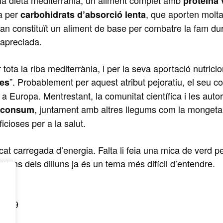
 la dieta mediterrània, un aliment complet amb
proteïna 
a per
, que aporten molt
carbohidrats
d’absorció
lenta
 han constituït un aliment de base per combatre la fam du
 apreciada.
 tota la riba mediterrània, i per la seva aportació nutricio
”. Probablement per aquest atribut pejoratiu, el seu 
res
 Europa. Mentrestant, la comunitat científica i les autor
, juntament amb altres llegums com la mongeta,
l consum
ficioses per a la salut.
t carregada d’energia. Falta li feia una mica de verd p
llums dels dilluns ja és un tema més difícil d’entendre.
et
 2019