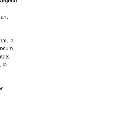
vegetal
a
rant
nal, la
consum
itats
 la
er