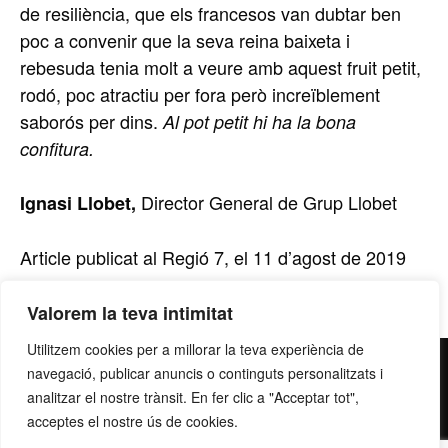
de resiliència, que els francesos van dubtar ben
poc a convenir que la seva reina baixeta i
rebesuda tenia molt a veure amb aquest fruit petit,
rodó, poc atractiu per fora però increïblement
saborós per dins.
Al pot petit hi ha la bona
confitura.
Director General de Grup Llobet
Ignasi Llobet,
Article publicat al Regió 7, el 11 d’agost de 2019
Valorem la teva intimitat
Utilitzem cookies per a millorar la teva experiència de
contacte@grupllobet.com
|
Política de privacitat
|
Donar-
navegació, publicar anuncis o continguts personalitzats i
me de baixa
| T. 93 878 80 78 | Ctra. Manresa a Berga km
analitzar el nostre trànsit. En fer clic a "Acceptar tot",
acceptes el nostre ús de cookies.
2,7 | 08272 Sant Fruitós de Bages