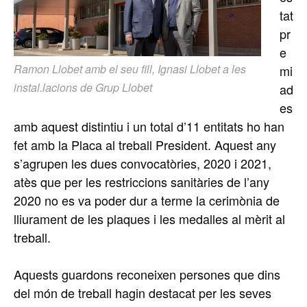
tat
pr
e
Ramon Llobet amb el seu fill, Ignasi Llobet a les
mi
instal.lacions de Grup Llobet
ad
es
amb aquest distintiu i un total d’11 entitats ho han
fet amb la Placa al treball President. Aquest any
s’agrupen les dues convocatòries, 2020 i 2021,
atès que per les restriccions sanitàries de l’any
2020 no es va poder dur a terme la cerimònia de
lliurament de les plaques i les medalles al mèrit al
treball.
Aquests guardons reconeixen persones que dins
del món de treball hagin destacat per les seves