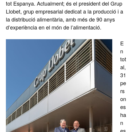
tot Espanya. Actualment; és el president del Grup
Llobet, grup empresarial dedicat a la producció i a
la distribució alimentària, amb més de 90 anys
d’experiència en el món de l’alimentació.
E
n
tot
al,
31
pe
rs
on
es
ha
n
es