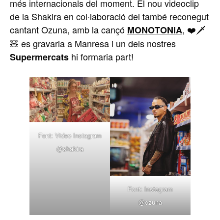
més internacionals del moment. El nou videoclip
de la Shakira en col·laboració del també reconegut
cantant Ozuna, amb la cançó
, ❤️🗡
MONOTONIA
🧸 es gravaria a Manresa i un dels nostres
hi formaria part!
Supermercats
Font: Video Instagram
@shakira
Font: Instagram
@ozuna