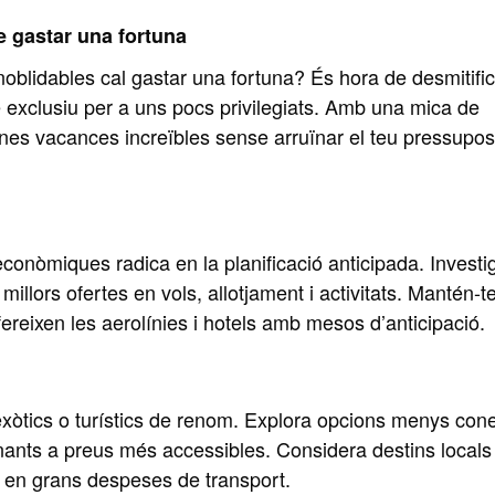
 gastar una fortuna
noblidables cal gastar una fortuna? És hora de desmitifi
e exclusiu per a uns pocs privilegiats. Amb una mica de
d’unes vacances increïbles sense arruïnar el teu pressupos
conòmiques radica en la planificació anticipada. Investig
llors ofertes en vols, allotjament i activitats. Mantén-te
reixen les aerolínies i hotels amb mesos d’anticipació.
exòtics o turístics de renom. Explora opcions menys co
ants a preus més accessibles. Considera destins locals
r en grans despeses de transport.