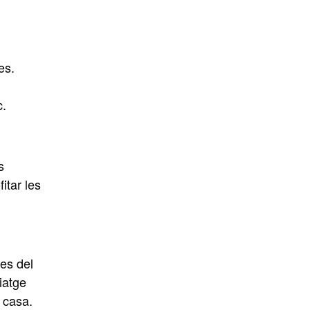
es.
c.
s
itar les
des del
viatge
 casa.