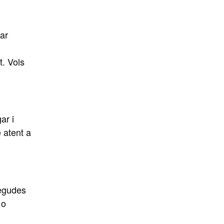
car
t. Vols
ar i
 atent a
negudes
 o