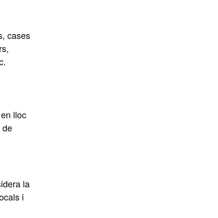
s, cases
rs,
c.
en lloc
t de
idera la
ocals i