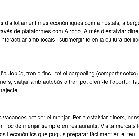
ons d’allotjament més econòmiques com a hostals, alberg
a través de plataformes com Airbnb. A més d’estalviar dine
interactuar amb locals i submergir-te en la cultura del llo
utobús, tren o fins i tot el carpooling (compartir cotxe) 
ners, viatjar amb autobús o tren pot oferir-te l’oportunita
rajecte.
vacances pot ser el menjar. Per a estalviar diners, cons
en lloc de menjar sempre en restaurants. Visita mercats l
cos i econòmics que puguis preparar fàcilment en el teu