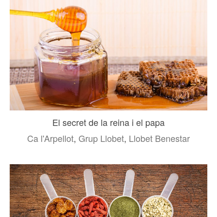
El secret de la reina i el papa
Ca l'Arpellot
,
Grup Llobet
,
Llobet Benestar