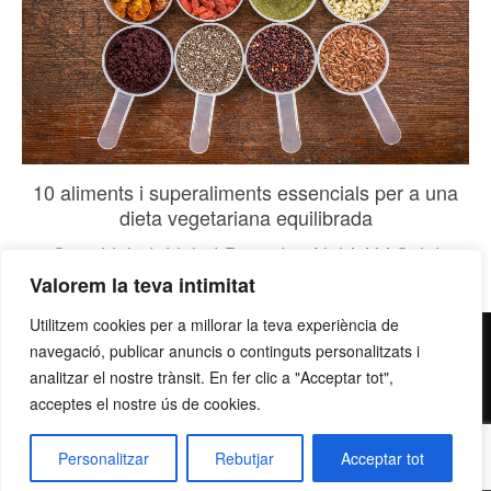
10 aliments i superaliments essencials per a una
dieta vegetariana equilibrada
Grup Llobet
,
Llobet Benestar
,
Nutrició i Salut
Valorem la teva intimitat
Utilitzem cookies per a millorar la teva experiència de
contacte@grupllobet.com
|
Política de privacitat
|
Donar-
navegació, publicar anuncis o continguts personalitzats i
me de baixa
| T. 93 878 80 78 | Ctra. Manresa a Berga km
analitzar el nostre trànsit. En fer clic a "Acceptar tot",
acceptes el nostre ús de cookies.
2,7 | 08272 Sant Fruitós de Bages
Personalitzar
Rebutjar
Acceptar tot