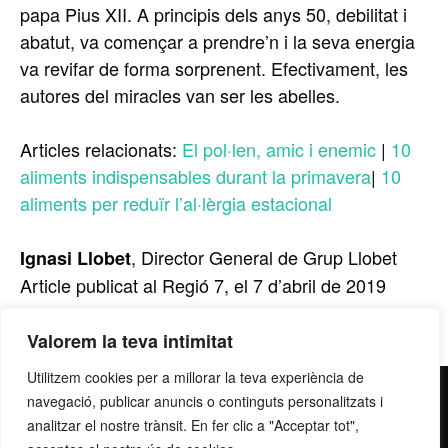
papa Pius XII. A principis dels anys 50, debilitat i
abatut, va començar a prendre’n i la seva energia
va revifar de forma sorprenent. Efectivament, les
autores del miracles van ser les abelles.
Articles relacionats:
El pol·len, amic i enemic
|
10
aliments indispensables durant la primavera
|
10
aliments per reduïr l’al·lèrgia estacional
, Director General de Grup Llobet
Ignasi Llobet
Article publicat al Regió 7, el 7 d’abril de 2019
Valorem la teva intimitat
Utilitzem cookies per a millorar la teva experiència de
contacte@grupllobet.com
|
Política de privacitat
|
Donar-
navegació, publicar anuncis o continguts personalitzats i
me de baixa
| T. 93 878 80 78 | Ctra. Manresa a Berga km
analitzar el nostre trànsit. En fer clic a "Acceptar tot",