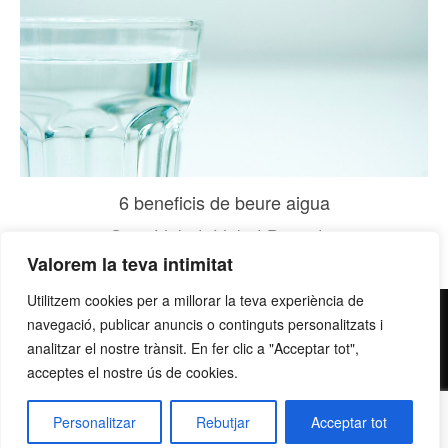
6 beneficis de beure aigua
Grup Llobet
,
Llobet Benestar
Valorem la teva intimitat
Utilitzem cookies per a millorar la teva experiència de
contacte@grupllobet.com
|
Política de privacitat
|
Donar-
navegació, publicar anuncis o continguts personalitzats i
me de baixa
| T. 93 878 80 78 | Ctra. Manresa a Berga km
analitzar el nostre trànsit. En fer clic a "Acceptar tot",
acceptes el nostre ús de cookies.
2,7 | 08272 Sant Fruitós de Bages
Personalitzar
Rebutjar
Acceptar tot