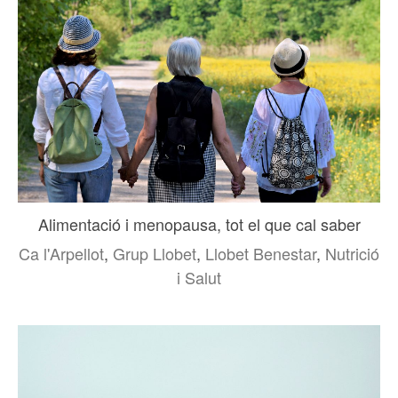
Alimentació i menopausa, tot el que cal saber
Ca l'Arpellot
,
Grup Llobet
,
Llobet Benestar
,
Nutrició
i Salut