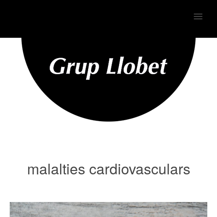
MENU
malalties cardiovasculars