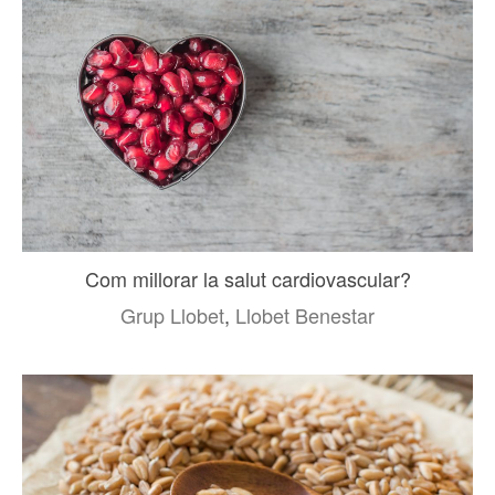
Com millorar la salut cardiovascular?
Grup Llobet
,
Llobet Benestar