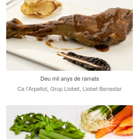
Deu mil anys de ramats
Ca l'Arpellot
,
Grup Llobet
,
Llobet Benestar